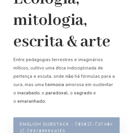
mitologia,
escrita & arte
Entre pedagogias terrestres e imaginários
míticos, cultivo uma ética indisciplinada de
pertença e escuta, onde
não
há fórmulas para a
cura, mas uma
teimosia
amorosa em sustentar
o
inacabado
, o
paradoxal
, o
sagrado
e
o
emaranhado
.
ENGLIGH SUBSTACK - ꉓꂦꌗꂵꀤꉓ-ꉓꃅ꓄ꃅꂦꈤ
ꀤꉓ ꉓꍏꋪ꓄ꂦꁅꋪꍏꉣꃅꀤꍟꌗ