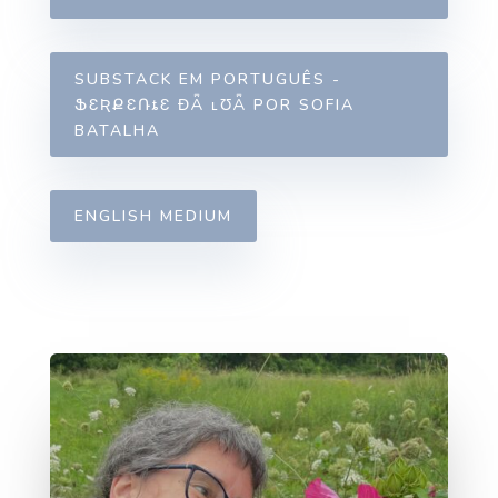
SUBSTACK EM PORTUGUÊS -
ՖƐƦՔƐՌȶƐ ƉǞ ʟƱǞ POR SOFIA
BATALHA
ENGLISH MEDIUM