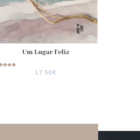
Um Lugar Feliz
valiação
17.50
€
5.00
de 5