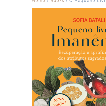
Home
/
Books
/ O Pequeno Livr