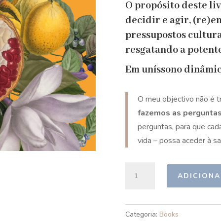
O propósito deste liv
decidir e agir, (re)
pressupostos cultur
resgatando a potent
Em uníssono dinâmico
O meu objectivo não é t
fazemos as perguntas
perguntas, para que cad
vida – possa aceder à sa
Quantidade
ADICIONA
de
O
Pequeno
Categoria:
Books