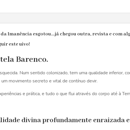
Livro
da
Imanência
o da Imanência
esgotou
…já chegou outra, revista e com al
uir este uivo!
tela Barenco.
squecida. Num sentido colonizado, tem uma qualidade inferior, 
um movimento secreto e vital de contínuo devir.
eriências e prática, e tudo o que flui através do corpo até à Ter
lidade divina profundamente enraizada e