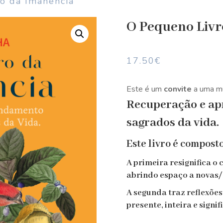
o da Imanência
O Pequeno Livr
17.50
€
Este é um
convite
a uma mu
Recuperação e ap
sagrados da vida.
Este livro é compost
A primeira resignifica o
abrindo espaço a novas/
A segunda traz reflexões
presente, inteira e signif