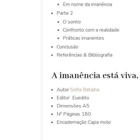
Em nome da imanência
Parte 2
O sonho
Confronto com a realidade
Práticas imanentes
Conclusão
Referências & Bibliografia
A imanência está viva,
Autor
Sofia Batalha
Editor
Euedito
Dimensões
A5
Nº Páginas
180
Encadernação
Capa mole