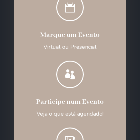

Marque um Evento
Virtual ou Presencial

Participe num Evento
Veja o que está agendado!